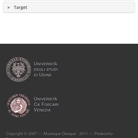
Target
Università
degli studi
di Udine
Università
Ca’ Foscari
Venezia
Copyright © 2007 — Musisque Deoque; 2011 — Pedecerto