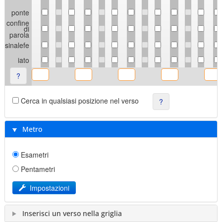
ponte
confine
di
parola
sinalefe
iato
?
Cerca in qualsiasi posizione nel verso
?
Metro
Esametri
Pentametri
Impostazioni
Inserisci un verso nella griglia