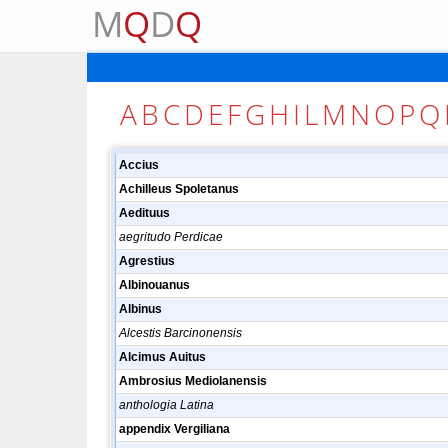
M
Q
D
Q
A
B
C
D
E
F
G
H
I
L
M
N
O
P
Q
Accius
Achilleus Spoletanus
Aedituus
aegritudo Perdicae
Agrestius
Albinouanus
Albinus
Alcestis Barcinonensis
Alcimus Auitus
Ambrosius Mediolanensis
anthologia Latina
appendix Vergiliana