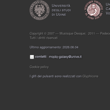
Un
Università
Ca
degli studi
Ve
di Udine
Copyright © 2007 — Musisque Deoque; 2011 — Pedece
Tutti i diritti riservati
Ultimo aggiornamento: 2026.06.04
contatti
:
Cookie policy
I glifi dei pulsanti sono realizzati con
Glyphicons