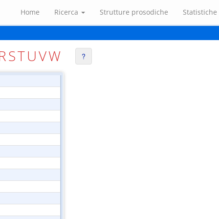
Home
Ricerca
Strutture prosodiche
Statistiche
R
S
T
U
V
W
?