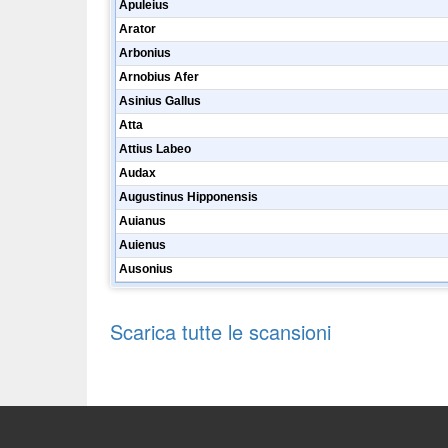
Apuleius
Arator
Arbonius
Arnobius Afer
Asinius Gallus
Atta
Attius Labeo
Audax
Augustinus Hipponensis
Auianus
Auienus
Ausonius
Scarica tutte le scansioni