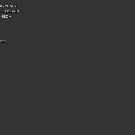
iversità
’ Foscari
nezia
rto