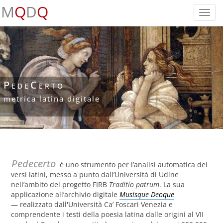
M
Q
D
Q
Toggl
navig
PedeCerto
metrica latina digitale
Pedecerto
è uno strumento per l’analisi automatica dei
versi latini, messo a punto dall’Università di Udine
nell’ambito del progetto FIRB
Traditio patrum
. La sua
applicazione all’archivio digitale
Musisque Deoque
— realizzato dall'Università Ca’ Foscari Venezia e
comprendente i testi della poesia latina dalle origini al VII