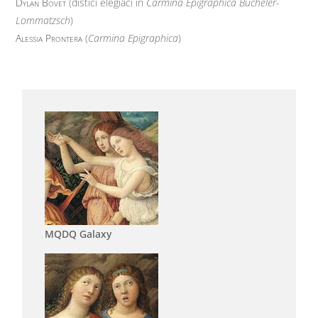
Dylan Bovet
(distici elegiaci in
Carmina Epigraphica Bücheler-
Lommatzsch
)
Alessia Prontera
(
Carmina Epigraphica
)
MQDQ Galaxy